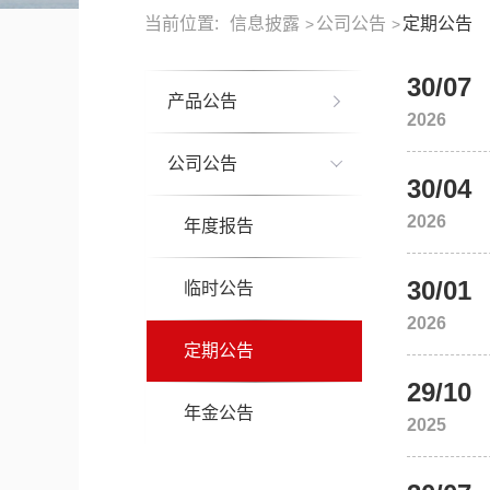
当前位置:
信息披露
公司公告
定期公告
>
>
30/07
产品公告
2026
公司公告
净值公告
30/04
2026
成立公告
年度报告
现金管理
30/01
管理报告
临时公告
其他净值型产品
2026
临时公告
定期公告
29/10
清算公告
年金公告
2025