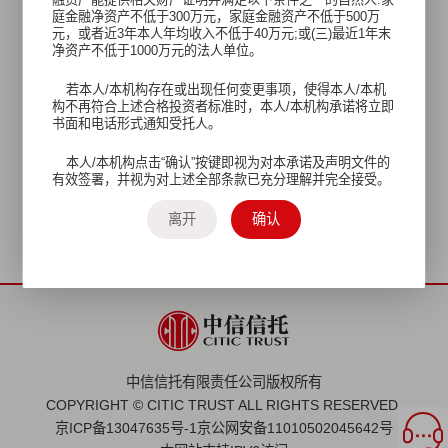
庭金融净资产不低于300万元，家庭金融资产不低于500万
元，或者近3年本人年均收入不低于40万元;或(三)最近1年末
净资产不低于1000万元的法人单位。
若本人/本机构存在或出现任何变更事项，使得本人/本机
构不再符合上述合格投资者标准时，本人/本机构承诺将立即
书面和电话形式通知受托人。
查看产品需完成《合格投资者自声明》
本人/本机构点击“确认”按键即视为对本承诺及声明文件的
更多服务请联系您的专属客户经理
有效签署，并视为对上述全部条款已充分理解并完全接受。
或拨打我司客服热线 400-10-95558
离开
确认
中信信托有限责任公司版权所有
COPYRIGHT © CITIC TRUST ALL RIGHTS RESERVED.
京ICP备13047635号-1
京公网安备11010502045642号