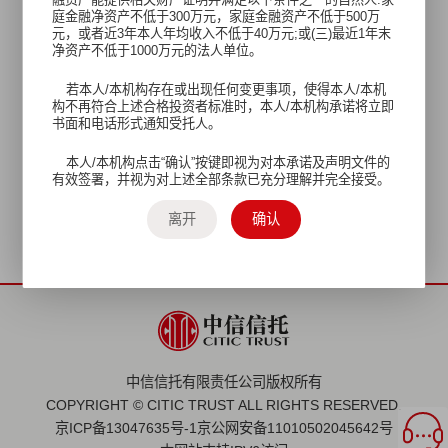
庭金融净资产不低于300万元，家庭金融资产不低于500万
元，或者近3年本人年均收入不低于40万元;或(三)最近1年末
净资产不低于1000万元的法人单位。
若本人/本机构存在或出现任何变更事项，使得本人/本机
构不再符合上述合格投资者标准时，本人/本机构承诺将立即
书面和电话形式通知受托人。
查看产品需完成《合格投资者自声明》
本人/本机构点击“确认”按键即视为对本承诺及声明文件的
更多服务请联系您的专属客户经理
有效签署，并视为对上述全部条款已充分理解并完全接受。
或拨打我司客服热线 400-10-95558
离开
确认
中信信托有限责任公司版权所有
COPYRIGHT © CITIC TRUST ALL RIGHTS RESERVED.
京ICP备13047635号-1
京公网安备11010502045642号