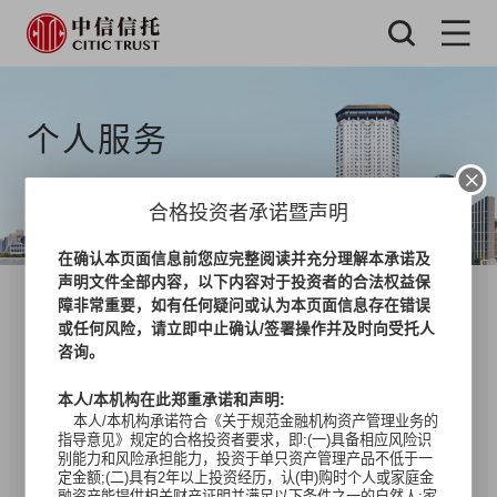
个人服务
合格投资者承诺暨声明
在确认本页面信息前您应完整阅读并充分理解本承诺及
声明文件全部内容，以下内容对于投资者的合法权益保
当前位置:
个人服务
>
资产配置
>
固定收益类
障非常重要，如有任何疑问或认为本页面信息存在错误
或任何风险，请立即中止确认/签署操作并及时向受托人
产品搜索:
搜索
咨询。
本人/本机构在此郑重承诺和声明:
本人/本机构承诺符合《关于规范金融机构资产管理业务的
指导意见》规定的合格投资者要求，即:(一)具备相应风险识
别能力和风险承担能力，投资于单只资产管理产品不低于一
定金额;(二)具有2年以上投资经历，认(申)购时个人或家庭金
融资产能提供相关财产证明并满足以下条件之一的自然人:家